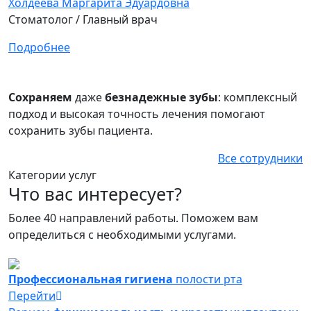
Холдеева Маргарита Эдуардовна
Ф
Стоматолог / Главный врач
С
Подробнее
П
Сохраняем
даже
безнадежные зубы
: комплексный
подход и высокая точность лечения помогают
сохранить зубы пациента.
Все сотрудники
Категории услуг
Что вас интересует?
Более 40 направлений работы. Поможем вам
определиться с необходимыми услугами.
Профессиональная гигиена
полости рта
Перейти