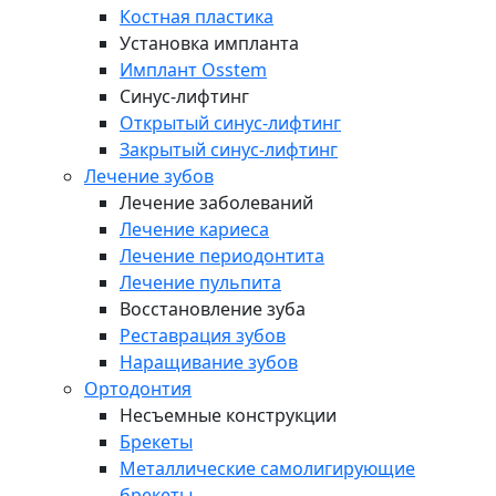
Костная пластика
Установка импланта
Имплант Osstem
Синус-лифтинг
Открытый синус-лифтинг
Закрытый синус-лифтинг
Лечение зубов
Лечение заболеваний
Лечение кариеса
Лечение периодонтита
Лечение пульпита
Восстановление зуба
Реставрация зубов
Наращивание зубов
Ортодонтия
Несъемные конструкции
Брекеты
Металлические самолигирующие
брекеты