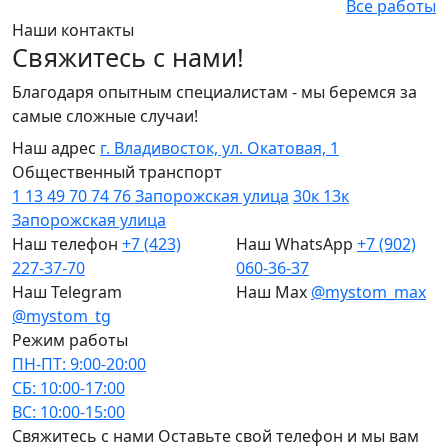
Все работы
Наши контакты
Свяжитесь с нами!
Благодаря опытным специалистам - мы беремся за
самые сложные случаи!
Наш адрес
г. Владивосток, ул. Окатовая, 1
Общественный транспорт
1
13
49
70
74
76
Запорожская улица
30к
13к
Запорожская улица
Наш телефон
+7 (423)
Наш WhatsApp
+7 (902)
227-37-70
060-36-37
Наш Telegram
Наш Max
@mystom_max
@mystom_tg
Режим работы
ПН-ПТ: 9:00-20:00
СБ: 10:00-17:00
ВС: 10:00-15:00
Cвяжитесь с нами
Оставьте свой телефон и мы вам