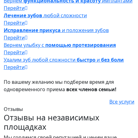
Вернем
функциональность и красоту
имплантами
Перейти
Лечение зубов
любой сложности
Перейти
Исправление прикуса
и положения зубов
Перейти
Вернем улыбку с
помощью протезирования
Перейти
Удалим зуб любой сложности
быстро
и
без боли
Перейти
По вашему желанию мы подберем время для
одновременного приема
всех членов семьи!
Все услуги
Отзывы
Отзывы на независимых
площадках
Мы гордимся своей репутацией и ценим ваше