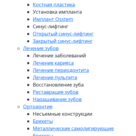
Костная пластика
Установка импланта
Имплант Osstem
Синус-лифтинг
Открытый синус-лифтинг
Закрытый синус-лифтинг
Лечение зубов
Лечение заболеваний
Лечение кариеса
Лечение периодонтита
Лечение пульпита
Восстановление зуба
Реставрация зубов
Наращивание зубов
Ортодонтия
Несъемные конструкции
Брекеты
Металлические самолигирующие
брекеты