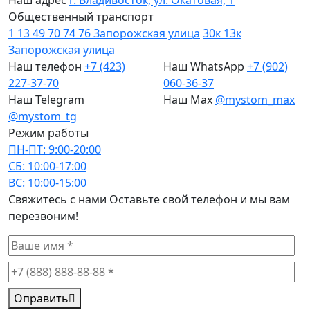
Наш адрес
г. Владивосток, ул. Окатовая, 1
Общественный транспорт
1
13
49
70
74
76
Запорожская улица
30к
13к
Запорожская улица
Наш телефон
+7 (423)
Наш WhatsApp
+7 (902)
227-37-70
060-36-37
Наш Telegram
Наш Max
@mystom_max
@mystom_tg
Режим работы
ПН-ПТ: 9:00-20:00
СБ: 10:00-17:00
ВС: 10:00-15:00
Cвяжитесь с нами
Оставьте свой телефон и мы вам
перезвоним!
Оправить