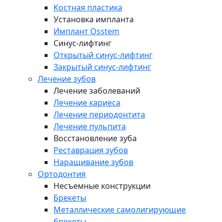
Костная пластика
Установка импланта
Имплант Osstem
Синус-лифтинг
Открытый синус-лифтинг
Закрытый синус-лифтинг
Лечение зубов
Лечение заболеваний
Лечение кариеса
Лечение периодонтита
Лечение пульпита
Восстановление зуба
Реставрация зубов
Наращивание зубов
Ортодонтия
Несъемные конструкции
Брекеты
Металлические самолигирующие
брекеты