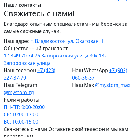
Наши контакты
Свяжитесь с нами!
Благодаря опытным специалистам - мы беремся за
самые сложные случаи!
Наш адрес
г. Владивосток, ул. Окатовая, 1
Общественный транспорт
1
13
49
70
74
76
Запорожская улица
30к
13к
Запорожская улица
Наш телефон
+7 (423)
Наш WhatsApp
+7 (902)
227-37-70
060-36-37
Наш Telegram
Наш Max
@mystom_max
@mystom_tg
Режим работы
ПН-ПТ: 9:00-20:00
СБ: 10:00-17:00
ВС: 10:00-15:00
Cвяжитесь с нами
Оставьте свой телефон и мы вам
перезвоним!