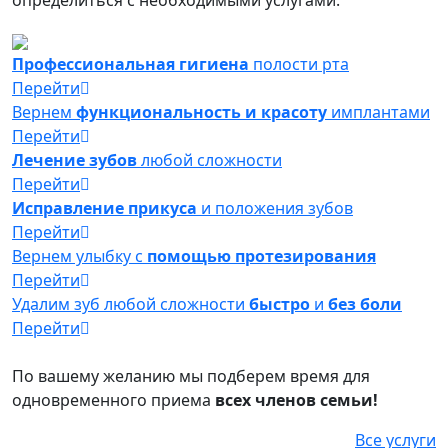
определиться с необходимыми услугами.
Профессиональная гигиена
полости рта
Перейти
Вернем
функциональность и красоту
имплантами
Перейти
Лечение зубов
любой сложности
Перейти
Исправление прикуса
и положения зубов
Перейти
Вернем улыбку с
помощью протезирования
Перейти
Удалим зуб любой сложности
быстро
и
без боли
Перейти
По вашему желанию мы подберем время для
одновременного приема
всех членов семьи!
Все услуги